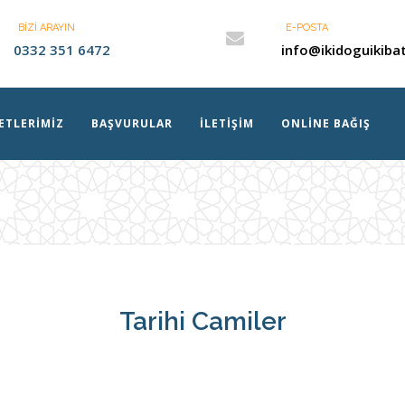
BIZI ARAYIN
E-POSTA
0332 351 6472
info@ikidoguikibat
ETLERIMIZ
BAŞVURULAR
İLETIŞIM
ONLINE BAĞIŞ
Ü
Tarihi Camiler