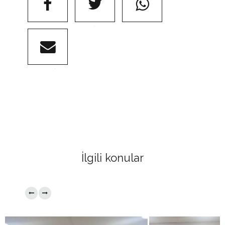
FACEBOOK
@TWITTER
WHATSAPP
@EMAIL
İlgili konular