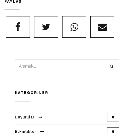
PAYLAŞ
FACEBOOK
@TWITTER
WHATSAPP
@EMAIL
KATEGORILER
0
Duyurular
6
Etkinlikler